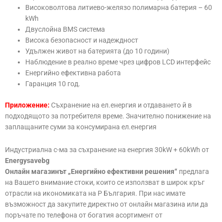
Високоволтова литиево-желязо полимарна батерия – 60
kWh
Двуслойна BMS система
Висока безопасност и надеждност
Удължен живот на батерията (до 10 години)
Наблюдение в реално време чрез цифров LCD интерфейс
Енергийно ефективна работа
Гаранция 10 год.
Приложение:
Съхранение на ел.енергия и отдаването й в
подходящото за потребителя време. Значително понижение на
заплащаните суми за консумирана ел.енергия
Индустриална с-ма за съхранение на енергия 30kW + 60kWh от
Energysavebg
Онлайн магазинът „Енергийно ефективни решения“
предлага
на Вашето внимание стоки, които се използват в широк кръг
отрасли на икономиката на Р България. При нас имате
възможност да закупите директно от онлайн магазина или да
поръчате по телефона от богатия асортимент от