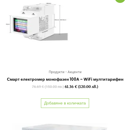
was:
е:
76.69 €
61.36 €
(150.00
(120.00
лв.).
лв.).
Продукти - Акценти
Смарт електромер монофазен 100A – WiFi мултитарифен
61.36
€
(120.00 лв.)
76.69
€
(150.00 лв.)
Добавяне в количката