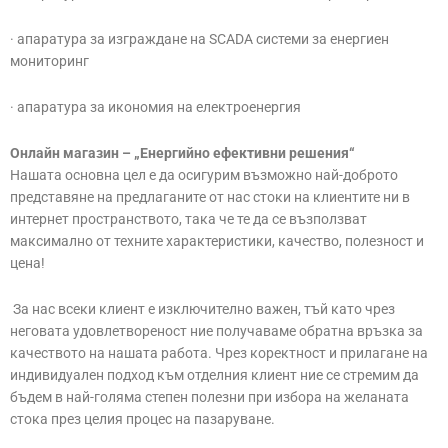
· апаратура за изграждане на SCADA системи за енергиен
мониторинг
· апаратура за икономия на електроенергия
Онлайн магазин – „Енергийно ефективни решения“
Нашата основна цел е да осигурим възможно най-доброто
представяне на предлаганите от нас стоки на клиентите ни в
интернет пространството, така че те да се възползват
максимално от техните характеристики, качество, полезност и
цена!
За нас всеки клиент е изключително важен, тъй като чрез
неговата удовлетвореност ние получаваме обратна връзка за
качеството на нашата работа. Чрез коректност и прилагане на
индивидуален подход към отделния клиент ние се стремим да
бъдем в най-голяма степен полезни при избора на желаната
стока през целия процес на пазаруване.