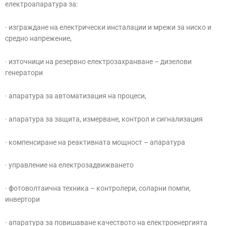
електроапаратура за:
· изграждане на електрически инсталации и мрежи за ниско и
средно напрежение,
· източници на резервно електрозахранване – дизелови
генератори
· апаратура за автоматизация на процеси,
· апаратура за защита, измерване, контрол и сигнализация
· компенсиране на реактивната мощност – апаратура
· управление на електрозадвижването
· фотоволтаична техника – контролери, соларни помпи,
инвертори
· апаратура за повишаване качеството на електроенергията