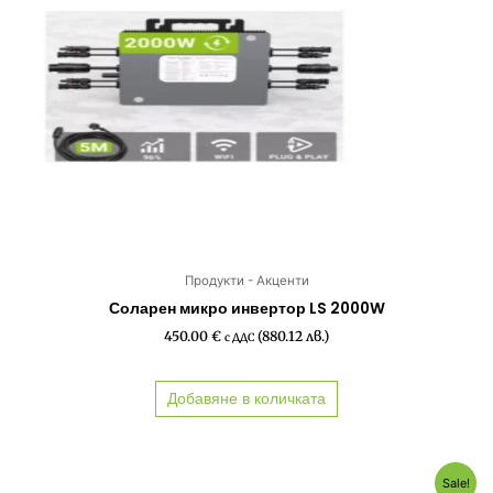
Продукти - Акценти
Соларен микро инвертор LS 2000W
450.00
€
(880.12 лв.)
с ДДС
Добавяне в количката
Original
Текущата
Sale!
price
цена