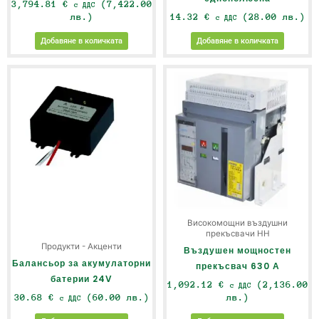
3,794.81
€
(7,422.00
с ДДС
лв.)
14.32
€
(28.00 лв.)
с ДДС
Добавяне в количката
Добавяне в количката
Високомощни въздушни
прекъсвачи НН
Продукти - Акценти
Въздушен мощностен
Балансьор за акумулаторни
прекъсвач 630 А
батерии 24V
1,092.12
€
(2,136.00
с ДДС
30.68
€
(60.00 лв.)
лв.)
с ДДС