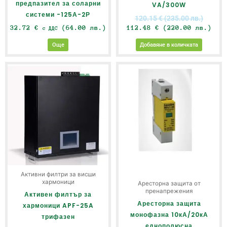
предпазител за соларни
VA/300W
системи -125А-2Р
120.15
€
(235.00 лв.)
32.72
€
(64.00 лв.)
112.48
€
(220.00 лв.)
с ДДС
Още
Добавяне в количката
Активни филтри за висши
хармоници
Аресторна защита от
пренапрежения
Активен филтър за
Аресторна защита
хармоници APF-25A
монофазна 10кА/20кА
трифазен
еднополюсна