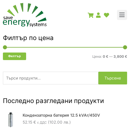
Skip
to
content
Търсене
Филтър по цена
М
М
за:
ц
ц
Филтър
Цена:
0 €
—
3,800 €
Търсене
Последно разгледани продукти
Кондензаторна батерия 12.5 kVAr/450V
52.15
€
(102.00 лв.)
с ДДС