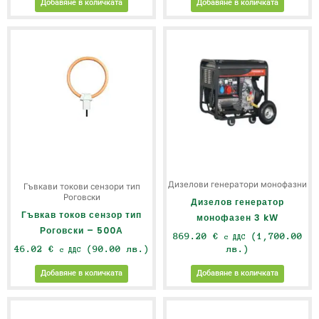
Добавяне в количката
Добавяне в количката
Дизелови генератори монофазни
Гъвкави токови сензори тип
Роговски
Дизелов генератор
Гъвкав токов сензор тип
монофазен 3 kW
Роговски – 500А
869.20
€
(1,700.00
с ДДС
46.02
€
(90.00 лв.)
лв.)
с ДДС
Добавяне в количката
Добавяне в количката