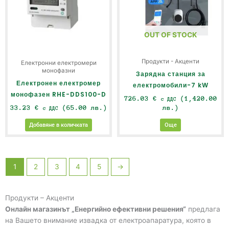
OUT OF STOCK
Продукти - Акценти
Електронни електромери
монофазни
Зарядна станция за
Електронен електромер
електромобили-7 kW
монофазен RHE-DDS100-D
726.03
€
(1,420.00
с ДДС
33.23
€
(65.00 лв.)
лв.)
с ДДС
Добавяне в количката
Още
1
2
3
4
5
→
Продукти – Акценти
Онлайн магазинът „Енергийно ефективни решения“
предлага
на Вашето внимание извадка от електроапаратура, която в