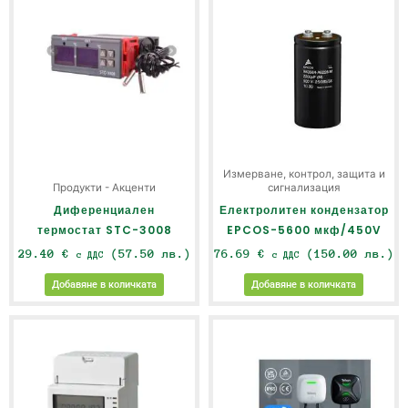
Измерване, контрол, защита и
Продукти - Акценти
сигнализация
Диференциален
Електролитен кондензатор
термостат STC-3008
EPCOS-5600 мкф/450V
29.40
€
(57.50 лв.)
76.69
€
(150.00 лв.)
с ДДС
с ДДС
Добавяне в количката
Добавяне в количката