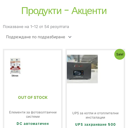
Продукти - Акценти
Показване на 1–12 от 54 резултата
Origin
Тек
Sale!
price
цен
was:
е:
120.15
112
(235.0
(22
лв.).
лв.
OUT OF STOCK
Елементи за фотоволтаични
UPS за котли и отоплителни
системи
инсталации
DC автоматичен
UPS захранване 500