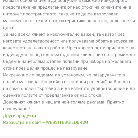
Нашата основна цел е да осигурим възможно най-доброто
представяне на предлаганите от нас стоки на клиентите ни в
интернет пространството, така че те да се възползват
максимално от техните характеристики, качество, полезност и
цена!
За нас всеки клиент е изключително важен, тъй като чрез
неговата удовлетвореност ние получаваме обратна връзка за
качеството на нашата работа. Чрез коректност и прилагане на
индивидуален подход към отделния клиент ние се стремим да
бъдем в най-голяма степен полезни при избора на желаната
стока през целия процес на пазаруване.
Искрено ще се радваме да установим, че пазаруването в
онлайн магазина „Енергийно ефективни решения“ за Вас да е
не само онлайн търговия а и да изпитате удовлетворение и да
оцените ползите от предлаганите от нас стоки!
Доволният клиент е нашата най-голяма реклама! Приятно
пазаруване !
Други продукти
Изработка на сайт – WEBSITEBUILDERBG