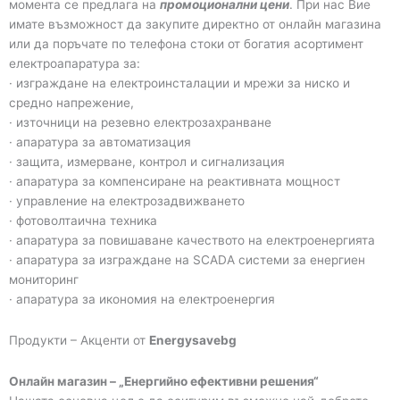
момента се предлага на
промоционални цени
. При нас Вие
имате възможност да закупите директно от онлайн магазина
или да поръчате по телефона стоки от богатия асортимент
електроапаратура за:
· изграждане на електроинсталации и мрежи за ниско и
средно напрежение,
· източници на резевно електрозахранване
· апаратура за автоматизация
· защита, измерване, контрол и сигнализация
· апаратура за компенсиране на реактивната мощност
· управление на електрозадвижването
· фотоволтаична техника
· апаратура за повишаване качеството на електроенергията
· апаратура за изграждане на SCADA системи за енергиен
мониторинг
· апаратура за икономия на електроенергия
Продукти – Акценти от
Energysavebg
Онлайн магазин – „Енергийно ефективни решения“