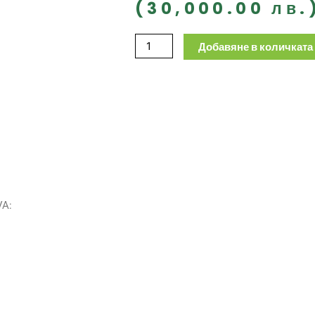
(30,000.00 лв.
количество
Добавяне в количката
за
Дизелов
генератор
трифазен
DG77-
77
kVA
VA: