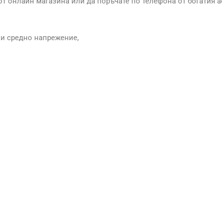
от онлайн магазина или да поръчате по телефона от богатия 
 и средно напрежение,