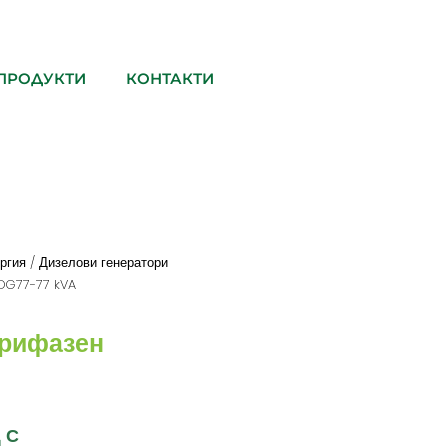
ПРОДУКТИ
КОНТАКТИ
ргия
/
Дизелови генератори
 DG77-77 kVA
трифазен
ДС