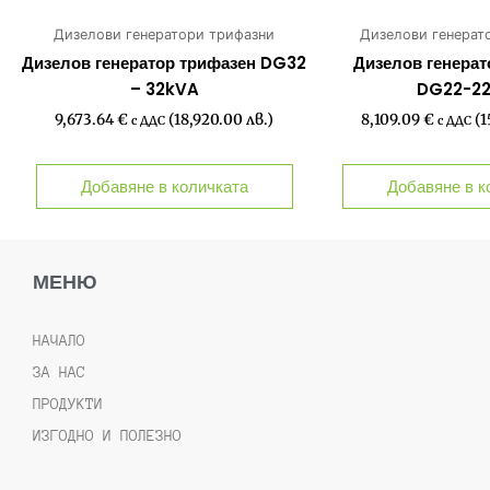
Дизелови генератори трифазни
Дизелови генерат
Дизелов генератор трифазен DG32
Дизелов генерат
– 32kVA
DG22-2
9,673.64
€
(18,920.00 лв.)
8,109.09
€
(1
с ДДС
с ДДС
Добавяне в количката
Добавяне в к
МЕНЮ
НАЧАЛО
ЗА НАС
ПРОДУКТИ
ИЗГОДНО И ПОЛЕЗНО