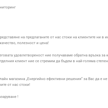
ониторинг
дставяне на предлаганите от нас стоки на клиентите ни в ин
качество, полезност и цена!
неговата удовлетвореност ние получаваме обратна връзка за к
тделния клиент ние се стремим да бъдем в най-голяма степен
лайн магазина „Енергийно ефективни решения“ за Вас да е не
ите от нас стоки!
заруване !