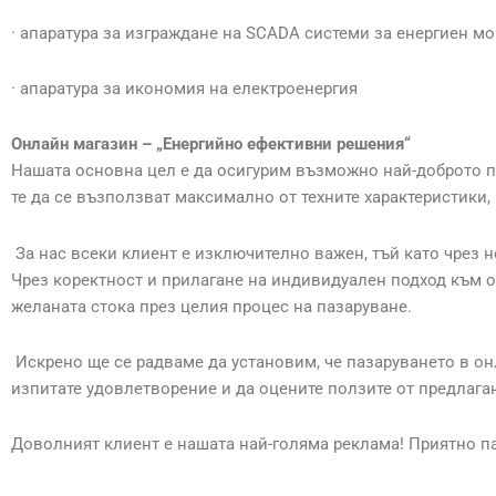
· апаратура за изграждане на SCADA системи за енергиен м
· апаратура за икономия на електроенергия
Онлайн магазин – „Енергийно ефективни решения“
Нашата основна цел е да осигурим възможно най-доброто пре
те да се възползват максимално от техните характеристики, 
За нас всеки клиент е изключително важен, тъй като чрез 
Чрез коректност и прилагане на индивидуален подход към о
желаната стока през целия процес на пазаруване.
Искрено ще се радваме да установим, че пазаруването в он
изпитате удовлетворение и да оцените ползите от предлаган
Доволният клиент е нашата най-голяма реклама! Приятно па