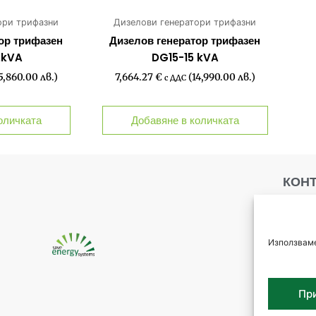
ори трифазни
Дизелови генератори трифазни
ор трифазен
Дизелов генератор трифазен
2kVA
DG15-15 kVA
5,860.00 лв.)
7,664.27
€
(14,990.00 лв.)
с ДДС
оличката
Добавяне в количката
КОН
С
К
Използваме
+
s
Пр