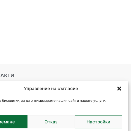
ТАКТИ
Управление на съгласие
тара Загора, ул."Цар
алоян" 46
 бисквитки, за да оптимизираме нашия сайт и нашите услуги.
359 889 778 695
tore@energysavebg.com
иемане
Отказ
Настройки