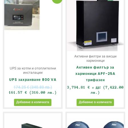
price
цена
was:
е:
174.25 €
161.57 €
(340.80
(316.00
лв.).
лв.).
Активни филтри за висши
хармоници
Активен филтър за
UPS за котли и отоплителни
инсталации
хармоници APF-25A
UPS захранване 800 VA
трифазен
174.25
€
(340.80 лв.)
3,794.81
€
(7,422.00
с ДДС
161.57
€
(316.00 лв.)
лв.)
Добавяне в количката
Добавяне в количката