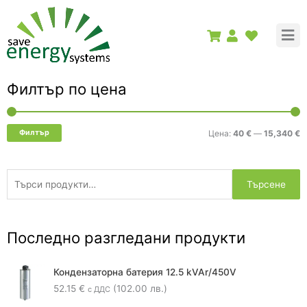
Skip
to
content
Търсене
Филтър по цена
М
М
за:
ц
ц
Филтър
Цена:
40 €
—
15,340 €
Търсене
Последно разгледани продукти
Кондензаторна батерия 12.5 kVAr/450V
52.15
€
(102.00 лв.)
с ДДС