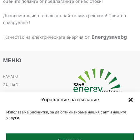
оцените ползите от предлаганите от нас стоки!
Доволният клиент е нашата най-голяма реклама! Приятно
пазаруване !
от
Energysavebg
Качество на електрическата енергия
МЕНЮ
НАЧАЛО
ЗА НАС
ПРОДУКТИ
Управление на съгласие
ИЗГОДНО И ПОЛЕЗНО
Използваме бисквитки, за да оптимизираме нашия сайт и нашите
КОНТАКТИ
услуги.
Стара Загора, ул."Цар Калоян" 46
+359 889 778 695