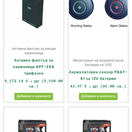
Активни филтри за висши
хармоници
Активен филтър за
Мониторинг на акумулаторни
батерии на UPS
хармоници APF-35A
Акумулаторен сензор PBAT-
трифазен
61 за 12V батерии
4,172.14
€
(8,160.00
с ДДС
лв.)
43.97
€
(86.00 лв.)
с ДДС
Добавяне в количката
Добавяне в количката