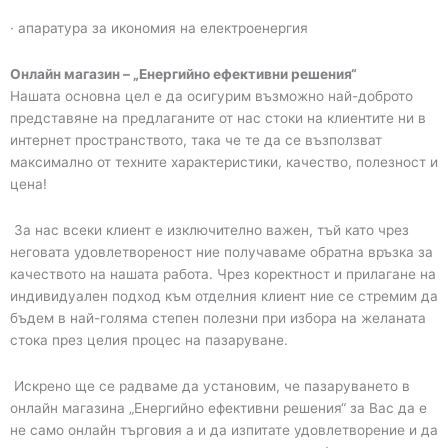
· апаратура за икономия на електроенергия
Онлайн магазин – „Енергийно ефективни решения“
Нашата основна цел е да осигурим възможно най-доброто
представяне на предлаганите от нас стоки на клиентите ни в
интернет пространството, така че те да се възползват
максимално от техните характеристики, качество, полезност и
цена!
За нас всеки клиент е изключително важен, тъй като чрез
неговата удовлетвореност ние получаваме обратна връзка за
качеството на нашата работа. Чрез коректност и прилагане на
индивидуален подход към отделния клиент ние се стремим да
бъдем в най-голяма степен полезни при избора на желаната
стока през целия процес на пазаруване.
Искрено ще се радваме да установим, че пазаруването в
онлайн магазина „Енергийно ефективни решения“ за Вас да е
не само онлайн търговия а и да изпитате удовлетворение и да