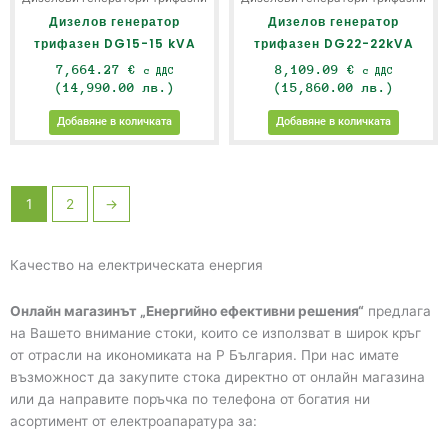
Дизелов генератор
Дизелов генератор
трифазен DG15-15 kVA
трифазен DG22-22kVA
7,664.27
€
8,109.09
€
с ДДС
с ДДС
(14,990.00 лв.)
(15,860.00 лв.)
Добавяне в количката
Добавяне в количката
1
2
→
Качество на електрическата енергия
Онлайн магазинът „Енергийно ефективни решения“
предлага
на Вашето внимание стоки, които се използват в широк кръг
от отрасли на икономиката на Р България. При нас имате
възможност да закупите стока директно от онлайн магазина
или да направите поръчка по телефона от богатия ни
асортимент от електроапаратура за: