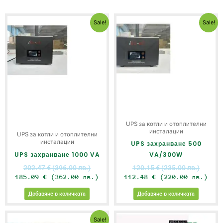
Original
Текущата
Origin
Тек
Sale!
Sale!
price
цена
price
цен
was:
е:
was:
е:
202.47 €
185.09 €
120.15
112
(396.00
(362.00
(235.0
(22
лв.).
лв.).
лв.).
лв.
UPS за котли и отоплителни
инсталации
UPS за котли и отоплителни
инсталации
UPS захранване 500
UPS захранване 1000 VA
VA/300W
202.47
€
(396.00 лв.)
120.15
€
(235.00 лв.)
185.09
€
(362.00 лв.)
112.48
€
(220.00 лв.)
Добавяне в количката
Добавяне в количката
Original
Текущата
Sale!