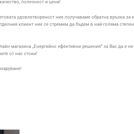
качество, полезност и цена!
неговата удовлетвореност ние получаваме обратна връзка за к
тделния клиент ние се стремим да бъдем в най-голяма степен
лайн магазина „Енергийно ефективни решения“ за Вас да е не
ите от нас стоки!
азаруване!