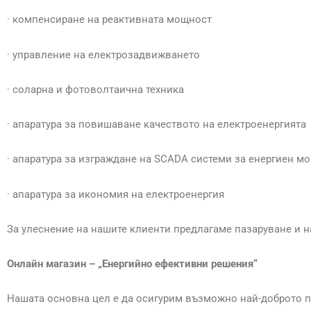
· компенсиране на реактивната мощност
· управление на електрозадвижването
· соларна и фотоволтаична техника
· апаратура за повишаване качеството на електроенергията
· апаратура за изграждане на SCADA системи за енергиен м
· апаратура за икономия на електроенергия
За улеснение на нашите клиенти предлагаме пазаруване и 
Онлайн магазин – „Енергийно ефективни решения“
Нашата основна цел е да осигурим възможно най-доброто пре