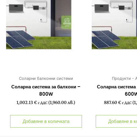
Соларни балконни системи
Продукти - 
Соларна система за балкони –
Соларна система 
800W
600
1,002.13
€
(1,960.00 лв.)
887.60
€
(1
с ДДС
с ДДС
Добавяне в количката
Добавяне в к