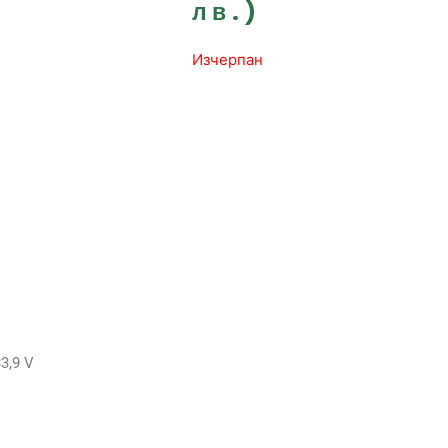
лв.)
Изчерпан
3,9 V