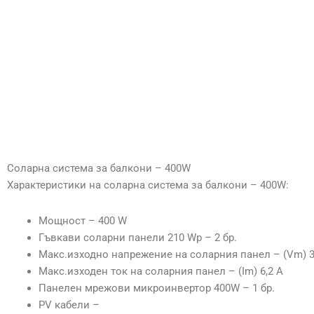
Соларна система за балкони – 400W
Характеристики на соларна система за балкони – 400W:
Мощност – 400 W
Гъвкави соларни панели 210 Wp – 2 бр.
Макс.изходно напрежение на соларния панел – (Vm) 3
Макс.изходен ток на соларния панел – (Im) 6,2 A
Панелен мрежови микроинвертор 400W – 1 бр.
PV кабели –