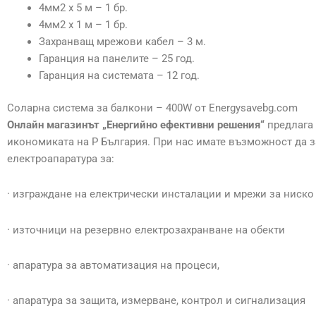
4мм2 х 5 м – 1 бр.
4мм2 х 1 м – 1 бр.
Захранващ мрежови кабел – 3 м.
Гаранция на панелите – 25 год.
Гаранция на системата – 12 год.
Соларна система за балкони – 400W от Energysavebg.com
Онлайн магазинът „Енергийно ефективни решения“
предлага 
икономиката на Р България. При нас имате възможност да з
електроапаратура за:
· изграждане на електрически инсталации и мрежи за ниско
· източници на резервно електрозахранване на обекти
· апаратура за автоматизация на процеси,
· апаратура за защита, измерване, контрол и сигнализация