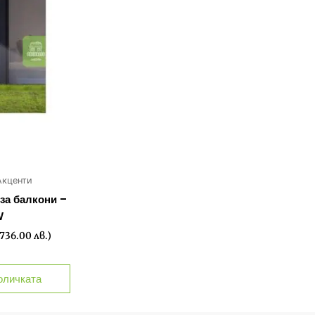
Акценти
за балкони –
W
,736.00 лв.)
оличката