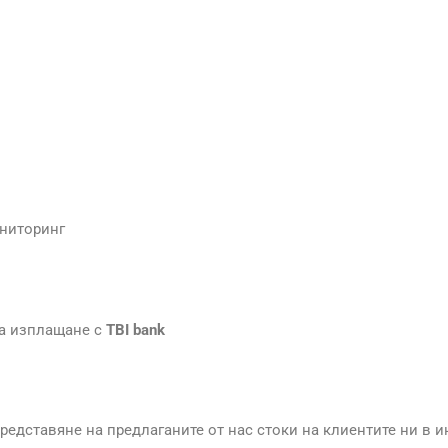
ониторинг
на изплащане с
TBI bank
дставяне на предлаганите от нас стоки на клиентите ни в ин