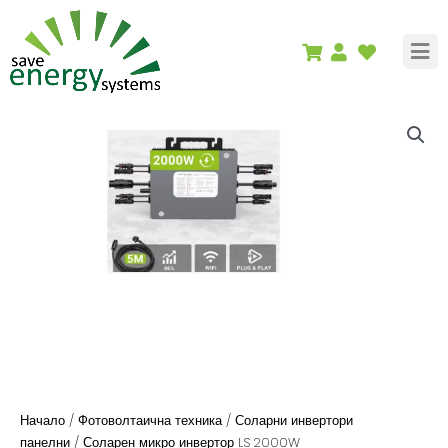
Skip
to
content
Начало
/
Фотоволтаична техника
/
Соларни инвертори
панелни
/ Соларен микро инвертор LS 2000W