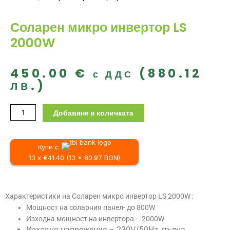
Соларен микро инвертор LS
2000W
450.00
€
(880.12
с ДДС
лв.)
количество
Добавяне в количката
за
Соларен
микро
Купи с
инвертор
13 x €41.40 (13 x 80.97 BGN)
LS
2000W
Характеристики на Соларен микро инвертор LS 2000W :
Мощност на соларния панел- до 800W
Изходна мощност на инвертора – 2000W
Изходно напрежение – 230V/50Hz, пълна