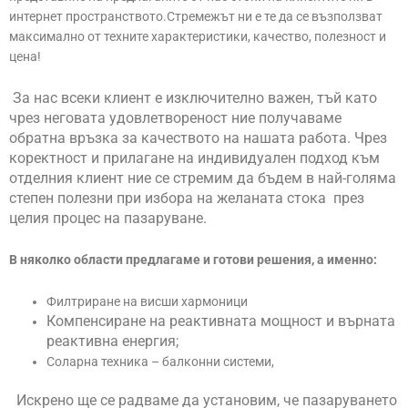
интернет пространството.Стремежът ни е те да се възползват
максимално от техните характеристики, качество, полезност и
цена!
За нас всеки клиент е изключително важен, тъй като
чрез неговата удовлетвореност ние получаваме
обратна връзка за качеството на нашата работа. Чрез
коректност и прилагане на индивидуален подход към
отделния клиент ние се стремим да бъдем в най-голяма
степен полезни при избора на желаната стока през
целия процес на пазаруване.
В няколко области предлагаме и готови решения, а именно:
Филтриране на висши хармоници
Компенсиране на реактивната мощност и върната
реактивна енергия;
Соларна техника – балконни системи,
Искрено ще се радваме да установим, че пазаруването