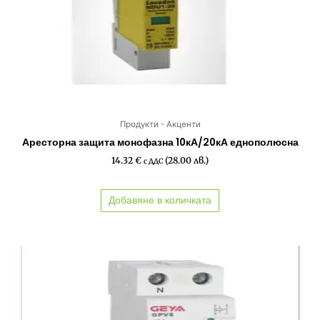
Продукти - Акценти
Аресторна защита монофазна 10кА/20кА еднополюсна
14.32
€
(28.00 лв.)
с ДДС
Добавяне в количката