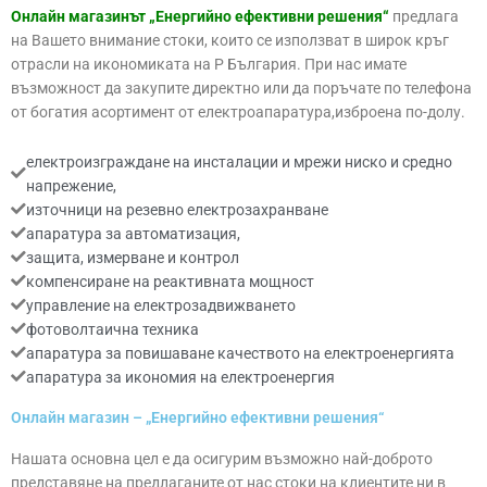
Онлайн магазинът „Енергийно ефективни решения“
предлага
на Вашето внимание стоки, които се използват в широк кръг
отрасли на икономиката на Р България. При нас имате
възможност да закупите директно или да поръчате по телефона
от богатия асортимент от електроапаратура,изброена по-долу.
електроизграждане на инсталации и мрежи ниско и средно
напрежение,
източници на резевно електрозахранване
апаратура за автоматизация,
защита, измерване и контрол
компенсиране на реактивната мощност
управление на електрозадвижването
фотоволтаична техника
апаратура за повишаване качеството на електроенергията
апаратура за икономия на електроенергия
Онлайн магазин – „Енергийно ефективни решения“
Нашата основна цел е да осигурим възможно най-доброто
представяне на предлаганите от нас стоки на клиентите ни в