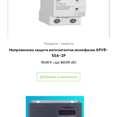
Продукти - Акценти
Напреженова защита интелигентна монофазна GPV8-
50A-2P
30.68
€
(60.00 лв.)
с ДДС
Добавяне в количката