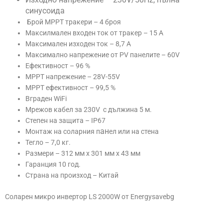
синусоида
Брой МРРТ тракери – 4 броя
Максилмален входен ток от тракер – 15 А
Максимален изходен ток – 8,7 А
Максимално напрежение от PV панелите – 60V
Ефективност – 96 %
МРРТ напрежение – 28V-55V
МРРТ ефективност – 99,5 %
Вграден WiFi
Мрежов кабел за 230V с дължина 5 м.
Степен на защита – IP67
а
н
Монтаж на соларния п
ел или на стена
Тегло – 7,0 кг.
Размери – 312 мм х 301 мм х 43 мм
Гаранция 10 год.
Страна на произход – Китай
Соларен микро инвертор LS 2000W от Energysavebg