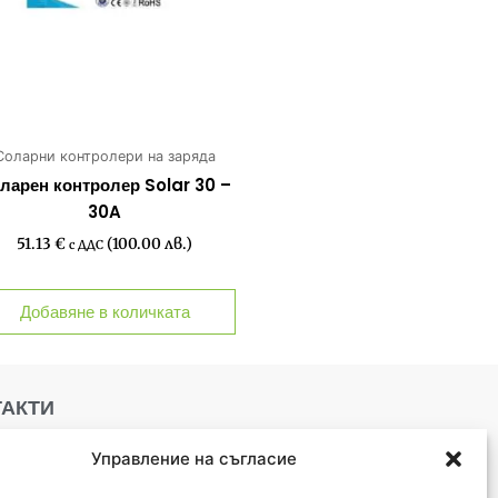
Соларни контролери на заряда
ларен контролер Solar 30 –
30A
51.13
€
(100.00 лв.)
с ДДС
Добавяне в количката
ТАКТИ
Управление на съгласие
тара Загора, ул."Цар
алоян" 46