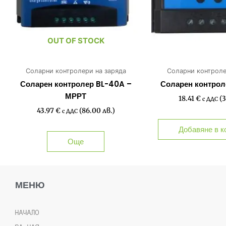
OUT OF STOCK
Соларни контролери на заряда
Соларни контроле
Соларен контролер BL-40A –
Соларен контрол
МРРТ
18.41
€
(3
с ДДС
43.97
€
(86.00 лв.)
с ДДС
Добавяне в к
Още
МЕНЮ
НАЧАЛО