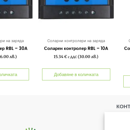
ри на заряда
Соларни контролери на заряда
ер RBL – 30A
Соларен контролер RBL – 10A
Со
6.00 лв.)
15.34
€
(30.00 лв.)
с ДДС
оличката
Добавяне в количката
КОН
С
К