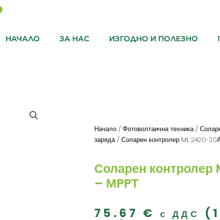
НАЧАЛО
ЗА НАС
ИЗГОДНО И ПОЛЕЗНО
Начало
/
Фотоволтаична техника
/
Соларн
заряда
/ Соларен контролер ML 2420-20
Соларен контролер 
– МPPТ
75.67
€
(
с ДДС