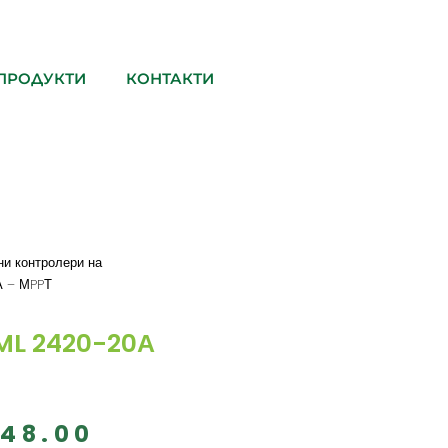
ПРОДУКТИ
КОНТАКТИ
и контролери на
А – МPPТ
ML 2420-20А
148.00