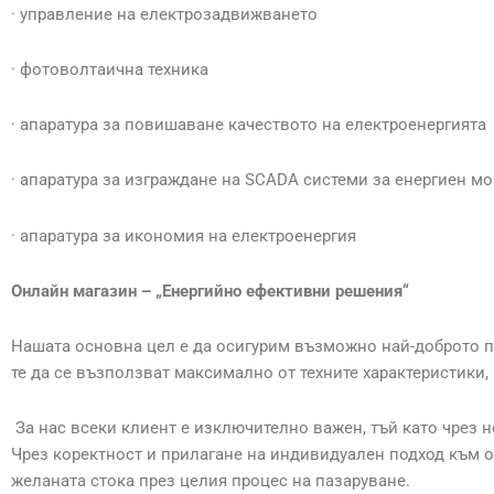
· управление на електрозадвижването
· фотоволтаична техника
· апаратура за повишаване качеството на електроенергията
· апаратура за изграждане на SCADA системи за енергиен м
· апаратура за икономия на електроенергия
Онлайн магазин – „Енергийно ефективни решения“
Нашата основна цел е да осигурим възможно най-доброто пре
те да се възползват максимално от техните характеристики, 
За нас всеки клиент е изключително важен, тъй като чрез 
Чрез коректност и прилагане на индивидуален подход към о
желаната стока през целия процес на пазаруване.