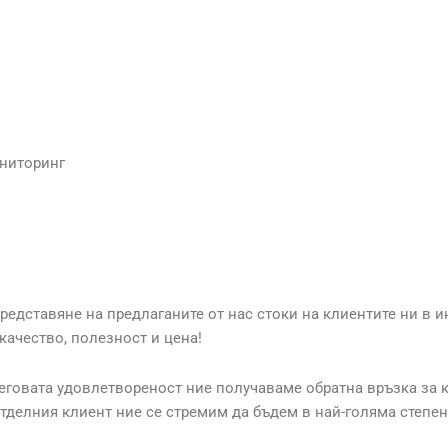
ониторинг
дставяне на предлаганите от нас стоки на клиентите ни в ин
качество, полезност и цена!
неговата удовлетвореност ние получаваме обратна връзка за к
тделния клиент ние се стремим да бъдем в най-голяма степен