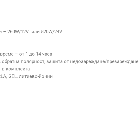
и – 260W/12V или 520W/24V
време – от 1 до 14 часа
, обратна полярност, защита от недозареждане/презареждане
 в комплекта
RLA, GEL, литиево-йонни