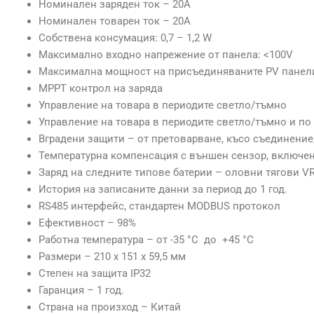
Номинален заряден ток – 20А
Номинален товарен ток – 20А
Собствена консумация: 0,7 – 1,2 W
Максимално входно напрежение от панела: <100V
Максимална мощност на присъединяваните PV панел
MРРТ контрол на заряда
Управление на товара в периодите светло/тъмно
Управление на товара в периодите светло/тъмно и по 
Вградени защити – от претоварване, късо съединение
Температурна компенсация с външен сензор, включен
Заряд на следните типове батерии – оловни тягови V
История на записаните данни за период до 1 год.
RS485 интерфейс, стандартен MODBUS протокол
Ефективност – 98%
Работна температура – от -35 °С до +45 °С
Размери – 210 х 151 х 59,5 мм
Степен на защита IP32
Гаранция – 1 год.
Страна на произход – Китай