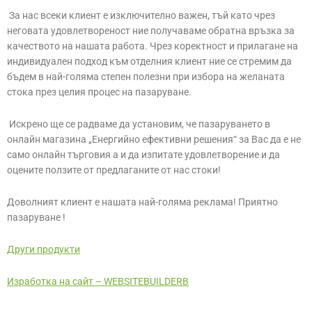
За нас всеки клиент е изключително важен, тъй като чрез
неговата удовлетвореност ние получаваме обратна връзка за
качеството на нашата работа. Чрез коректност и прилагане на
индивидуален подход към отделния клиент ние се стремим да
бъдем в най-голяма степен полезни при избора на желаната
стока през целия процес на пазаруване.
Искрено ще се радваме да установим, че пазаруването в
онлайн магазина „Енергийно ефективни решения“ за Вас да е не
само онлайн търговия а и да изпитате удовлетворение и да
оцените ползите от предлаганите от нас стоки!
Доволният клиент е нашата най-голяма реклама! Приятно
пазаруване !
Други продукти
Изработка на сайт – WEBSITEBUILDERB