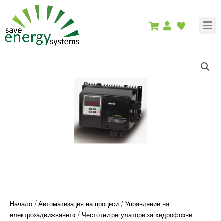
Skip
to
content
Начало
/
Автоматизация на процеси
/
Управление на
електрозадвижването
/
Честотни регулатори за хидрофорни