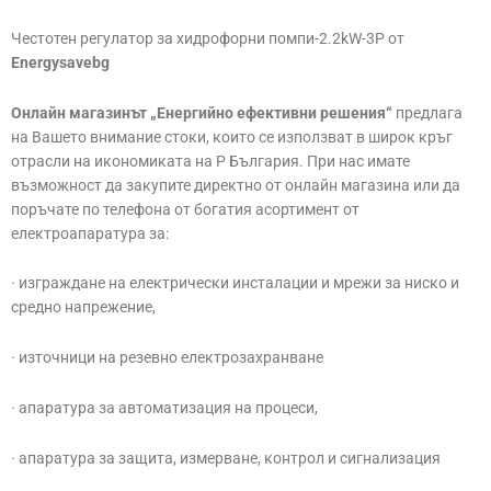
Честотен регулатор за хидрофорни помпи-2.2kW-3Р от
Energysavebg
Онлайн магазинът „Енергийно ефективни решения“
предлага
на Вашето внимание стоки, които се използват в широк кръг
отрасли на икономиката на Р България. При нас имате
възможност да закупите директно от онлайн магазина или да
поръчате по телефона от богатия асортимент от
електроапаратура за:
· изграждане на електрически инсталации и мрежи за ниско и
средно напрежение,
· източници на резевно електрозахранване
· апаратура за автоматизация на процеси,
· апаратура за защита, измерване, контрол и сигнализация