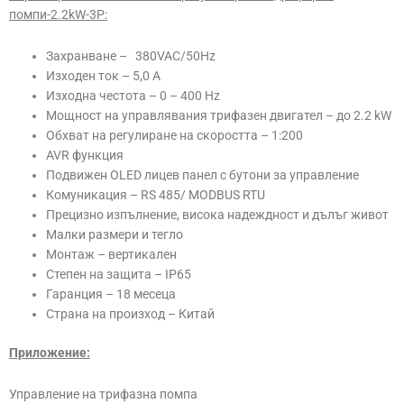
помпи-2.2kW-3Р:
Захранване – 380VAC/50Hz
Изходен ток – 5,0 А
Изходна честота – 0 – 400 Hz
Мощност на управлявания трифазен двигател – до 2.2 kW
Обхват на регулиране на скоростта – 1:200
AVR функция
Подвижен OLED лицев панел с бутони за управление
Комуникация – RS 485/ MODBUS RTU
Прецизно изпълнение, висока надеждност и дълъг живот
Малки размери и тегло
Монтаж – вертикален
Степен на защита – IP65
Гаранция – 18 месеца
Страна на произход – Китай
Приложение:
Управление на трифазна помпа