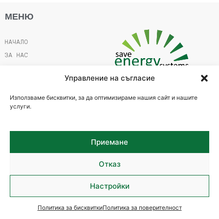
МЕНЮ
НАЧАЛО
ЗА НАС
ПРОДУКТИ
Управление на съгласие
ИЗГОДНО И ПОЛЕЗНО
Използваме бисквитки, за да оптимизираме нашия сайт и нашите
КОНТАКТИ
услуги.
Стара Загора, ул."Цар Калоян" 46
+359 889 778 695
Приемане
store@energysavebg.com
Отказ
Copyright 2026 | EnergysaveBG
Настройки
Изработка на онлайн магазин - WebsiteBuilderBG
НАГОРЕ
Общи условия
Политика за бисквитки
Политика за поверителност
Политика за поверителност