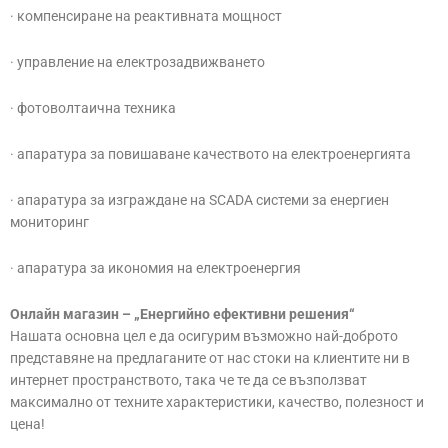
· компенсиране на реактивната мощност
· управление на електрозадвижването
· фотоволтаична техника
· апаратура за повишаване качеството на електроенергията
· апаратура за изграждане на SCADA системи за енергиен
мониторинг
· апаратура за икономия на електроенергия
Онлайн магазин – „Енергийно ефективни решения“
Нашата основна цел е да осигурим възможно най-доброто
представяне на предлаганите от нас стоки на клиентите ни в
интернет пространството, така че те да се възползват
максимално от техните характеристики, качество, полезност и
цена!