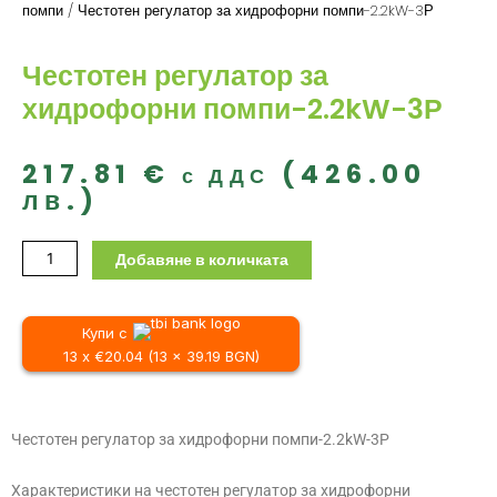
помпи
/ Честотен регулатор за хидрофорни помпи-2.2kW-3Р
Честотен регулатор за
хидрофорни помпи-2.2kW-3Р
217.81
€
(426.00
с ДДС
лв.)
количество
Добавяне в количката
за
Честотен
регулатор
Купи с
за
13 x €20.04 (13 x 39.19 BGN)
хидрофорни
помпи-2.2kW-
3Р
Честотен регулатор за хидрофорни помпи-2.2kW-3Р
Характеристики на честотен регулатор за хидрофорни