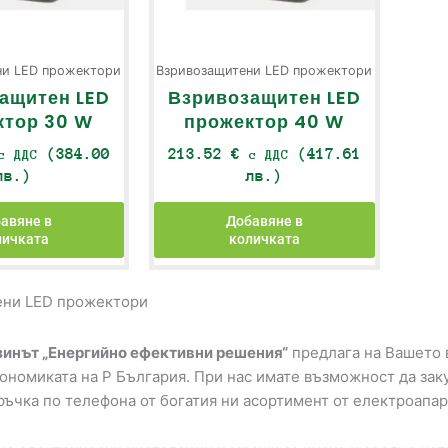
ни LED прожектори
Взривозащитени LED прожектори
ащитен LED
Взривозащитен LED
ктор 30 W
прожектор 40 W
(384.00
213.52
€
(417.61
с ДДС
с ДДС
лв.)
лв.)
авяне в
Добавяне в
личката
количката
ени LED прожектори
инът „Енергийно ефективни решения“
предлага на Вашето в
кономиката на Р България. При нас имате възможност да зак
ръчка по телефона от богатия ни асортимент от електроапар