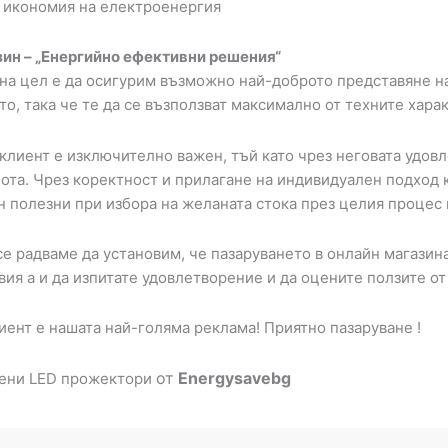
за икономия на електроенергия
ин – „Енергийно ефективни решения“
на цел е да осигурим възможно най-доброто представяне на 
о, така че те да се възползват максимално от техните хара
 клиент е изключително важен, тъй като чрез неговата удов
бота. Чрез коректност и прилагане на индивидуален подход 
н полезни при избора на желаната стока през целия процес 
е радваме да установим, че пазаруването в онлайн магазина
ия а и да изпитате удовлетворение и да оцените ползите от
иент е нашата най-голяма реклама! Приятно пазаруване !
от
Energysavebg
ени LED прожектори