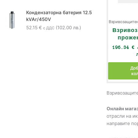
Кондензаторна батерия 12.5
kVAr/450V
Взривозащите
52.15
€
(102.00 лв.)
с ДДС
Взривоз
проже
196.34
€
Доб
ко
Взривозащит
Онлайн магаз
отрасли на и
направите по