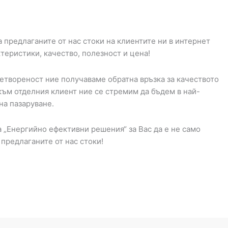
предлаганите от нас стоки на клиентите ни в интернет
ктеристики, качество, полезност и цена!
летвореност ние получаваме обратна връзка за качеството
към отделния клиент ние се стремим да бъдем в най-
на пазаруване.
 „Енергийно ефективни решения“ за Вас да е не само
 предлаганите от нас стоки!