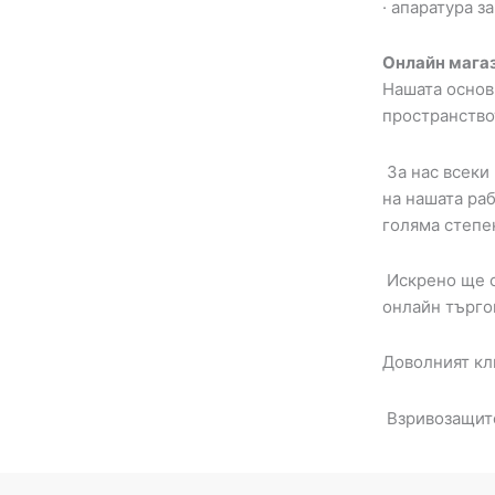
· апаратура 
Онлайн магаз
Нашата основ
пространствот
За нас всеки
на нашата ра
голяма степе
Искрено ще с
онлайн търгов
Доволният кл
Взривозащит