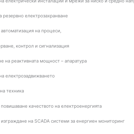
 на електрически инсталации и мрежи за ниско и средно на
на резервно електрозахранване
а автоматизация на процеси,
ерване, контрол и сигнализация
не на реактивната мощност – апаратура
 на електрозадвижването
чна техника
за повишаване качеството на електроенергията
за изграждане на SCADA системи за енергиен мониторинг