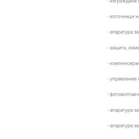
· изграждане
· източници 
· апаратура з
· защита, изм
· компенсира
· управление
· фотоволтаи
· апаратура 
· апаратура 