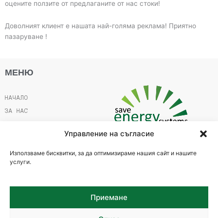
оцените ползите от предлаганите от нас стоки!
Доволният клиент е нашата най-голяма реклама! Приятно
пазаруване !
МЕНЮ
НАЧАЛО
ЗА НАС
ПРОДУКТИ
Управление на съгласие
ИЗГОДНО И ПОЛЕЗНО
Използваме бисквитки, за да оптимизираме нашия сайт и нашите
КОНТАКТИ
услуги.
Стара Загора, ул."Цар Калоян" 46
+359 889 778 695
Приемане
store@energysavebg.com