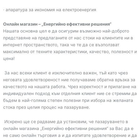
· апаратура за икономия на електроенергия
Онлайн магазин – „Енергийно ефективни решения“
Нашата основна цел е да осигурим възможно най-доброто
представяне на предлаганите от нас стоки на клиентите ни в
интернет пространството, така че те да се възползват
максимално от техните характеристики, качество, полезност и
цена!
За нас всеки клиент е изключително важен, тъй като чрез
неговата удовлетвореност ние получаваме обратна връзка за
качеството на нашата работа. Чрез коректност и прилагане на
индивидуален подход към отделния клиент ние се стремим да
бъдем в най-голяма степен полезни при избора на желаната
стока през целия процес на пазаруване.
Искрено ще се радваме да установим, че пазаруването в
онлайн магазина „Енергийно ефективни решения“ за Вас да е
не само онлайн търговия а и да изпитате удовлетворение и да