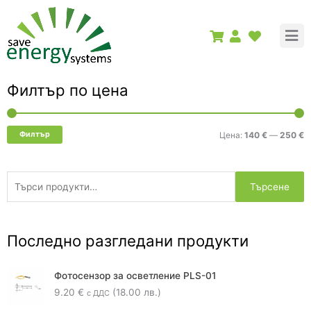
Skip
to
content
Търсене
Филтър по цена
М
М
за:
ц
ц
Филтър
Цена:
140 €
—
250 €
Търсене
Последно разгледани продукти
Фотосензор за осветление PLS-01
9.20
€
(18.00 лв.)
с ДДС