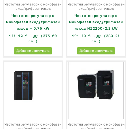
Честотни регулатори с монофазен
Честотни регулатори с монофазен
вход/трифазен изход
вход/трифазен изход
Честотен регулатор с
Честотен регулатор с
монофазен вход/трифазен
монофазен вход/трифазен
изход – 0.75 kW
изход NZ2200-2.2 kW
141.12
€
(276.00
194.40
€
(380.21
с ДДС
с ДДС
лв.)
лв.)
Добавяне в количката
Добавяне в количката
Честотни регулатори с монофазен
Честотни регулатори с монофазен
вход/трифазен изход
вход/трифазен изход