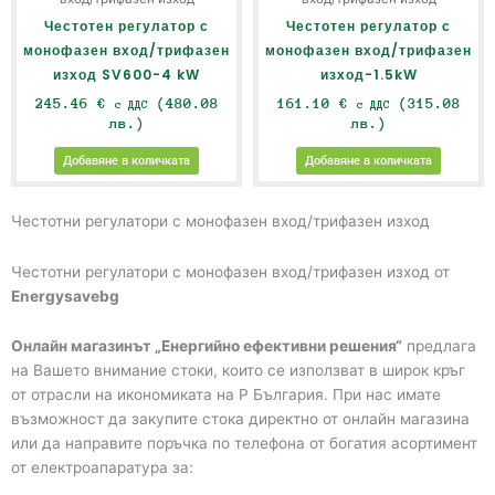
Честотен регулатор с
Честотен регулатор с
монофазен вход/трифазен
монофазен вход/трифазен
изход SV600-4 kW
изход-1.5kW
245.46
€
(480.08
161.10
€
(315.08
с ДДС
с ДДС
лв.)
лв.)
Добавяне в количката
Добавяне в количката
Честотни регулатори с монофазен вход/трифазен изход
Честотни регулатори с монофазен вход/трифазен изход от
Energysavebg
Онлайн магазинът „Енергийно ефективни решения“
предлага
на Вашето внимание стоки, които се използват в широк кръг
от отрасли на икономиката на Р България. При нас имате
възможност да закупите стока директно от онлайн магазина
или да направите поръчка по телефона от богатия асортимент
от електроапаратура за: