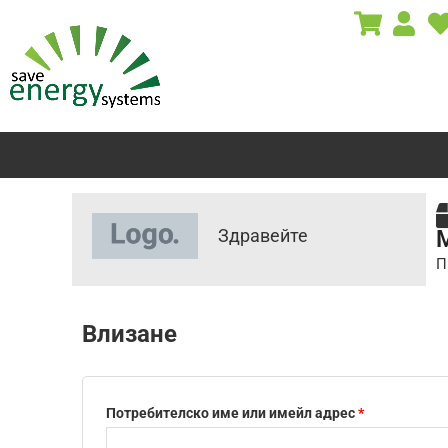
Skip
to
content
Здравейте
П
Задължително
Задължител
Влизане
Потребителско име или имейл адрес
*